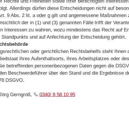
echte und Freiheiten sowie Ihrer berechtigten Interessen
rfolgt. Allerdings dürfen diese Entscheidungen nicht auf be
rt. 9 Abs. 2 lit. a oder g gilt und angemessene Maßnahmen 
insichtlich der in (1) und (3) genannten Fälle trifft der Ve
ten Interessen zu wahren, wozu mindestens das Recht auf Er
en Standpunkts und auf Anfechtung der Entscheidung gehör
sichtsbehörde
srechtlichen oder gerichtlichen Rechtsbehelfs steht Ihnen 
iedstaat ihres Aufenthaltsorts, ihres Arbeitsplatzes oder d
r Sie betreffenden personenbezogenen Daten gegen die DSGVO
 den Beschwerdeführer über den Stand und die Ergebnisse de
Art. 78 DSGVO.
 Jörg Gerngroß,
0340/ 8 58 10 95