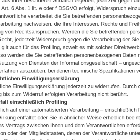
aus ihrer besonderen Situation ergeben, jederzeit gegen die
t. 6 Abs. 1 lit. e oder f DSGVO erfolgt, Widerspruch einzule
ntwortliche verarbeitet die Sie betreffenden personenbezog
rbeitung nachweisen, die Ihre Interessen, Rechte und Freihe
g von Rechtsansprüchen. Werden die Sie betreffenden per
Recht, jederzeit Widerspruch gegen die Verarbeitung der S
ilt auch für das Profiling, soweit es mit solcher Direktwer
 so werden die Sie betreffenden personenbezogenen Daten ni
tzung von Diensten der Informationsgesellschaft – ungeacht
 Verfahren auszuüben, bei denen technische Spezifikation
chtlichen Einwilligungserklärung
che Einwilligungserklärung jederzeit zu widerrufen. Durch d
ng bis zum Widerruf erfolgten Verarbeitung nicht berührt.
all einschließlich Profiling
ich auf einer automatisierten Verarbeitung – einschließlich
rkung entfaltet oder Sie in ähnlicher Weise erheblich beeint
es Vertrags zwischen Ihnen und dem Verantwortlichen erforde
n oder der Mitgliedstaaten, denen der Verantwortliche unterl